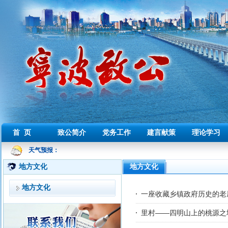
首 页
致公简介
党务工作
建言献策
理论学习
天气预报：
地方文化
地方文化
地方文化
一座收藏乡镇政府历史的老
里村——四明山上的桃源之