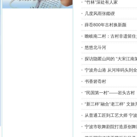
“竹林”深处有人家
几度风雨张鑑碶
薛岙800年古村换新颜
瞻岐南二村：古村非遗留住
悠悠北斗河
探访隐匿山间的 “大宋江南
宁波舟山港 从河埠码头到
书香箬岙村
“民国第一村”——岩头古村
“新三样”融合“老三样” 文
从普通工匠到工艺大师 宁
宁波市歌舞剧院打造原创舞