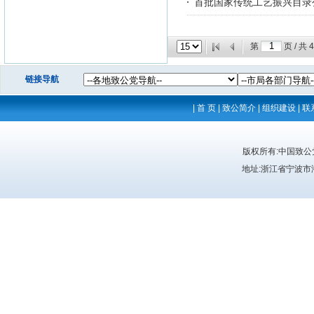
首批国家传统工艺振兴目录
第
页 / 共
4
链接导航
|
首 页
|
致公简介
|
组织建设
|
联
版权所有:中国致
地址:浙江省宁波市海