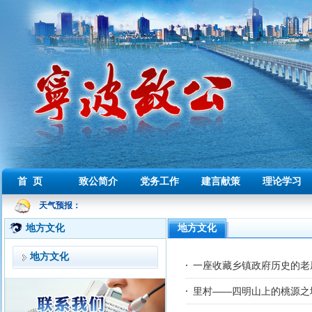
首 页
致公简介
党务工作
建言献策
理论学习
天气预报：
地方文化
地方文化
地方文化
一座收藏乡镇政府历史的老
里村——四明山上的桃源之