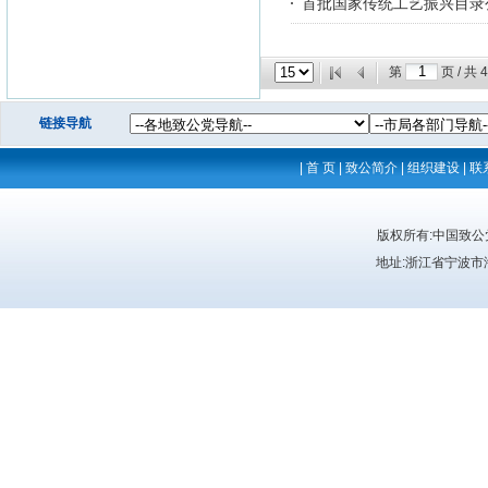
首批国家传统工艺振兴目录
第
页 / 共
4
链接导航
|
首 页
|
致公简介
|
组织建设
|
联
版权所有:中国致
地址:浙江省宁波市海