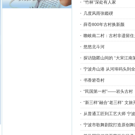
“竹林”深处有人家
几度风雨张鑑碶
薛岙800年古村换新颜
瞻岐南二村：古村非遗留住
悠悠北斗河
探访隐匿山间的 “大宋江南
宁波舟山港 从河埠码头到
书香箬岙村
“民国第一村”——岩头古村
“新三样”融合“老三样” 文
从普通工匠到工艺大师 宁
宁波市歌舞剧院打造原创舞