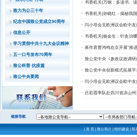
书香机关|万钢：多读书、
致力为公三十年
书香机关|孙晓红：揭秘我
纪念中国致公党成立90周年
闫小培会见欧洲议会欧中友
信息公开
书香机关|杨金生：针灸治
学习贯彻中共十九大会议精神
蒋作君曹鸿鸣在京开展“推
五一口号发布70周年
致公党中央《参政议政调研
致公科普·抗疫篇
致公党中央创新模式拓展平
致公中央要闻
闫小培会见欧洲议会欧中友
吕彩霞率队赴四川省凉山州
链接导航
|
首 页
|
致公简介
|
组织建设
|
联