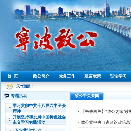
首 页
致公简介
党务工作
建言献策
理论学习
天气预报：
专题活动
致公中央要闻
学习贯彻中共十八届六中全会
精神
【书香机关】“致公之家”
开展坚持和发展中国特色社会
主义学习实践活动
致公党中央《参政议政信息选
"五水共治"行动