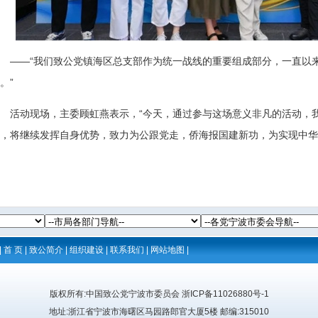
——“我们致公党镇海区总支部作为统一战线的重要组成部分，一直以
。”
活动现场，主委顾虹燕表示，“今天，通过参与这场意义非凡的活动，
，将继续发挥自身优势，致力为公跟党走，侨海报国建新功，为实现中华
|
首 页
|
致公简介
|
组织建设
|
联系我们
|
网站地图
|
版权所有:中国致公党宁波市委员会
浙ICP备11026880号-1
地址:浙江省宁波市海曙区马园路郎官大厦5楼 邮编:315010