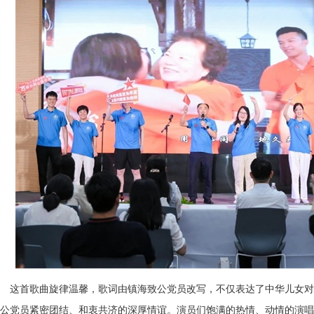
这首歌曲旋律温馨，歌词由镇海致公党员改写，不仅表达了中华儿女对
公党员紧密团结、和衷共济的深厚情谊。演员们饱满的热情、动情的演唱