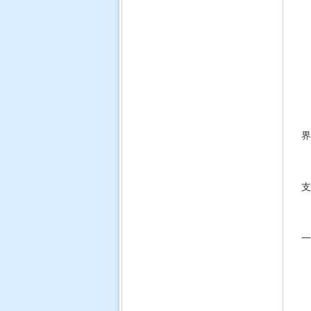
界
支
一