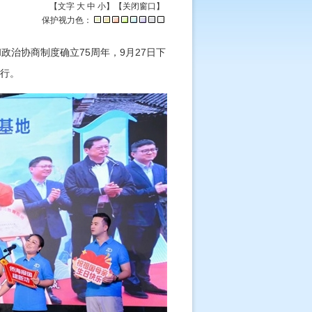
【文字
大
中
小
】【
关闭窗口
】
保护视力色：
政治协商制度确立75周年，9月27日下
举行。